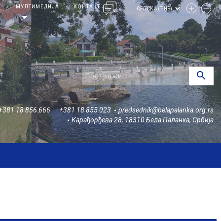
И
МУЛТИМЕДИЈА
КОНТАКТ
arrow_drop_down
search
+381 18 856 666
+381 18 855 023
predsednik@belapalanka.org.rs
Карађорђева 28, 18310 Бела Паланка, Србија