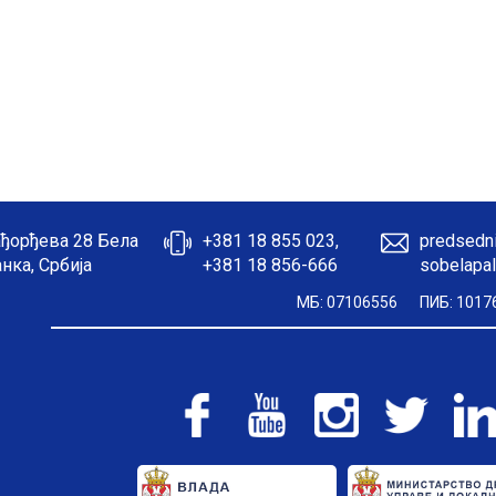
ђорђева 28 Бела
+381 18 855 023,
predsedni
нка, Србија
+381 18 856-666
sobelapal
МБ: 07106556
ПИБ: 1017