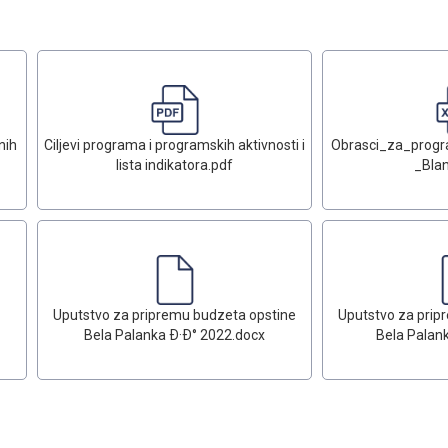
nih
Ciljevi programa i programskih aktivnosti i
Obrasci_za_prog
lista indikatora.pdf
_Blan
Uputstvo za pripremu budzeta opstine
Uputstvo za prip
Bela Palanka Ð·Ð° 2022.docx
Bela Palan