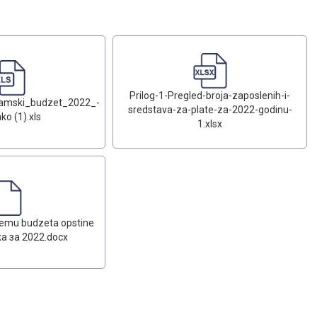
Prilog-1-Pregled-broja-zaposlenih-i-
ramski_budzet_2022_-
sredstava-za-plate-za-2022-godinu-
ko (1).xls
1.xlsx
remu budzeta opstine
ka за 2022.docx