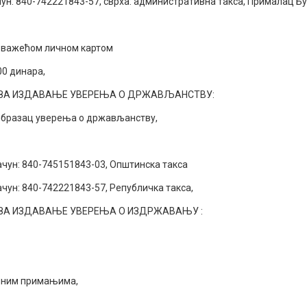
40-742221843-57, сврха: административна такса, Прималац Буџет
а важећом личном картом
00 динара,
 ЗА ИЗДАВАЊЕ УВЕРЕЊА О ДРЖАВЉАНСТВУ:
и образац уверења о држављанству,
 840-745151843-03, Општинска такса
 840-742221843-57, Републичка такса,
 ЗА ИЗДАВАЊЕ УВЕРЕЊА О ИЗДРЖАВАЊУ :
ичним примањима,