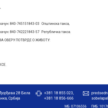
,
: 840-745151843-03 Општинска такса,
: 840-742221843-57 Републичка такса.
ЗА ОВЕРУ ПОТВРДЕ О ЖИВОТУ:
КСЕ.
ђорђева 28 Бела
+381 18 855 023,
predsedni
нка, Србија
+381 18 856-666
sobelapal
МБ: 07106556
ПИБ: 1017