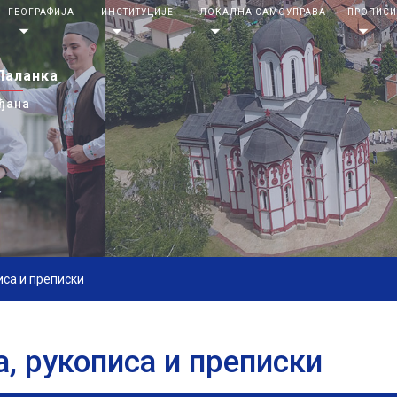
ГЕОГРАФИЈА
ИНСТИТУЦИЈЕ
ЛОКАЛНА САМОУПРАВА
ПРОПИС
arrow_drop_down
arrow_drop_down
arrow_drop_down
arrow_drop_down
Паланка
ђана
иса и преписки
, рукописа и преписки