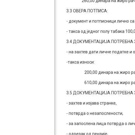
260,00 динара на жиро рачун: 8
3.3 ОВЕРА ПОТПИСА:
- документ и потписници лично с
- такса од једног полу табака 100,
3.4 ДОКУМЕНТАЦИЈА ПОТРЕБНА
- на захтев дати личне податке 
-такса износи:
200,00 динара на жиро рачун:
610,00 динара на жиро рачун:
3.5 ДОКУМЕНТАЦИЈА ПОТРЕБНА
- захтев и изјава странке,
- потврда о незапослености,
- за запослена лица потврда о л
- одрезак од пензије,