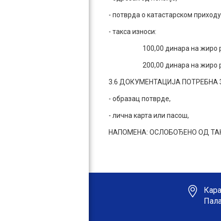
- потврда о катастарском приходу
- такса износи:
100,00 динара на жиро рачун
200,00 динара на жиро рачун
3.6 ДОКУМЕНТАЦИЈА ПОТРЕБНА 
- образац потврде,
- лична карта или пасош,
НАПОМЕНА: ОСЛОБОЂЕНО ОД ТА
Кара
Пала