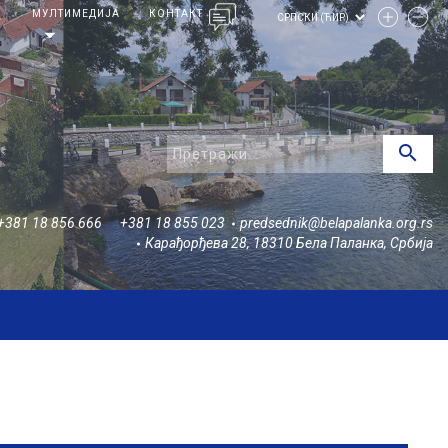
И
МУЛТИМЕДИЈА
КОНТАКТ
arrow_drop_down
search
+381 18 856 666
+381 18 855 023
predsednik@belapalanka.org.rs
Карађорђева 28, 18310 Бела Паланка, Србија