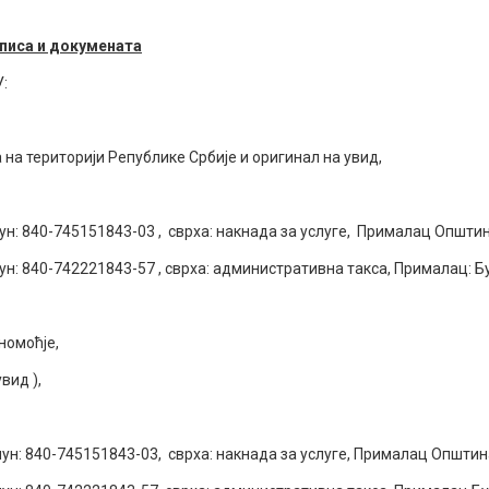
писа и докумената
:
на територији Републике Србије и оригинал на увид,
40-745151843-03 , сврха: накнада за услуге, Прималац Општина
0-742221843-57 , сврха: административна такса, Прималац: Буџе
уномоћје,
вид ),
40-745151843-03, сврха: накнада за услуге, Прималац Општина Б