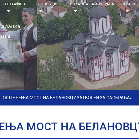
ГЕОГРАФИЈА
ИНСТИТУЦИЈЕ
ЛОКАЛНА САМОУПРАВА
ПРОПИС
arrow_drop_down
arrow_drop_down
arrow_drop_down
arrow_drop_down
Паланка
ђана
Г ОШТЕЋЕЊА МОСТ НА БЕЛАНОВЦУ ЗАТВОРЕН ЗА САОБРАЋАЈ
ЕЊА МОСТ НА БЕЛАНОВЦУ