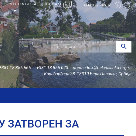
И
МУЛТИМЕДИЈА
КОНТАКТ
arrow_drop_down
search
+381 18 856 666
+381 18 855 023
predsednik@belapalanka.org.rs
Карађорђева 28, 18310 Бела Паланка, Србија
 ЗАТВОРЕН ЗА