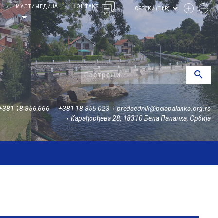
И
МУЛТИМЕДИЈА
КОНТАКТ
arrow_drop_down
search
+381 18 856 666
+381 18 855 023
predsednik@belapalanka.org.rs
Карађорђева 28, 18310 Бела Паланка, Србија