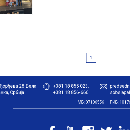
1
ђорђева 28 Бела
+381 18 855 023,
predsedni
нка, Србија
+381 18 856-666
sobelapal
МБ: 07106556
ПИБ: 1017