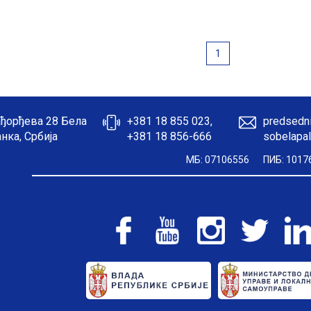
1
ђорђева 28 Бела
+381 18 855 023,
predsedni
нка, Србија
+381 18 856-666
sobelapal
МБ: 07106556
ПИБ: 1017