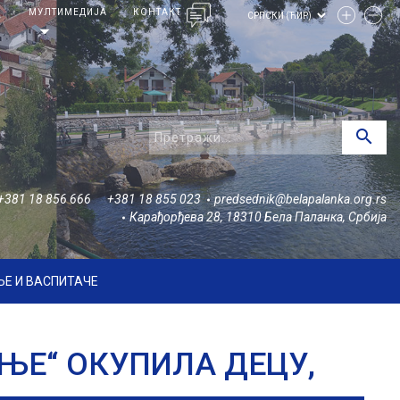
И
МУЛТИМЕДИЈА
КОНТАКТ
arrow_drop_down
search
+381 18 856 666
+381 18 855 023
predsednik@belapalanka.org.rs
Карађорђева 28, 18310 Бела Паланка, Србија
Е И ВАСПИТАЧЕ
ЊЕ“ ОКУПИЛА ДЕЦУ,