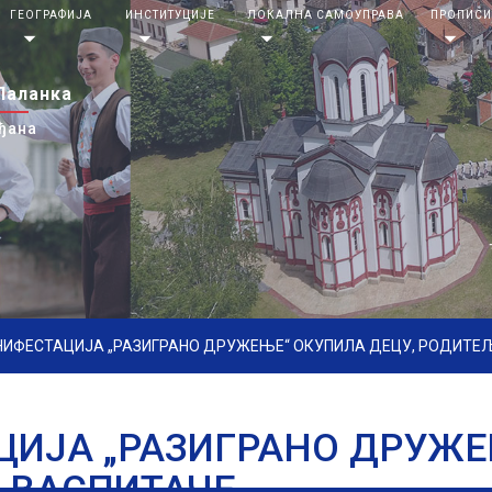
ГЕОГРАФИЈА
ИНСТИТУЦИЈЕ
ЛОКАЛНА САМОУПРАВА
ПРОПИС
arrow_drop_down
arrow_drop_down
arrow_drop_down
arrow_drop_down
Паланка
ђана
ИФЕСТАЦИЈА „РАЗИГРАНО ДРУЖЕЊЕ“ ОКУПИЛА ДЕЦУ, РОДИТЕЉ
ИЈА „РАЗИГРАНО ДРУЖЕ
 ВАСПИТАЧЕ