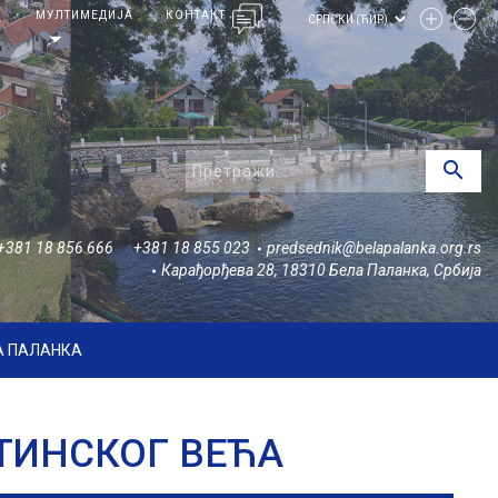
И
МУЛТИМЕДИЈА
КОНТАКТ
arrow_drop_down
search
+381 18 856 666
+381 18 855 023
predsednik@belapalanka.org.rs
Карађорђева 28, 18310 Бела Паланка, Србија
А ПАЛАНКА
ТИНСКОГ ВЕЋА