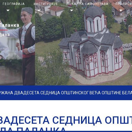
ГЕОГРАФИЈА
ИНСТИТУЦИЈЕ
ЛОКАЛНА САМОУПРАВА
ПРОПИС
arrow_drop_down
arrow_drop_down
arrow_drop_down
arrow_drop_down
Паланка
ђана
ЖАНА ДВАДЕСЕТА СЕДНИЦА ОПШТИНСКОГ ВЕЋА ОПШТИНЕ БЕЛ
АДЕСЕТА СЕДНИЦА ОПШ
ЛА ПАЛАНКА