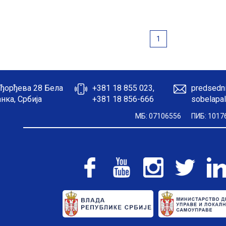
1
ђорђева 28 Бела
+381 18 855 023,
predsedni
нка, Србија
+381 18 856-666
sobelapal
МБ: 07106556
ПИБ: 1017