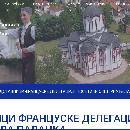
ГЕОГРАФИЈА
ИНСТИТУЦИЈЕ
ЛОКАЛНА САМОУПРАВА
ПРОПИС
arrow_drop_down
arrow_drop_down
arrow_drop_down
arrow_drop_down
Паланка
ђана
ДСТАВНИЦИ ФРАНЦУСКЕ ДЕЛЕГАЦИЈЕ ПОСЕТИЛИ ОПШТИНУ БЕЛ
ЦИ ФРАНЦУСКЕ ДЕЛЕГАЦ
ЛА ПАЛАНКА