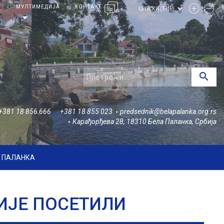
И
МУЛТИМЕДИЈА
КОНТАКТ
arrow_drop_down
search
+381 18 856 666
+381 18 855 023
predsednik@belapalanka.org.rs
Карађорђева 28, 18310 Бела Паланка, Србија
А ПАЛАНКА
ИЈЕ ПОСЕТИЛИ