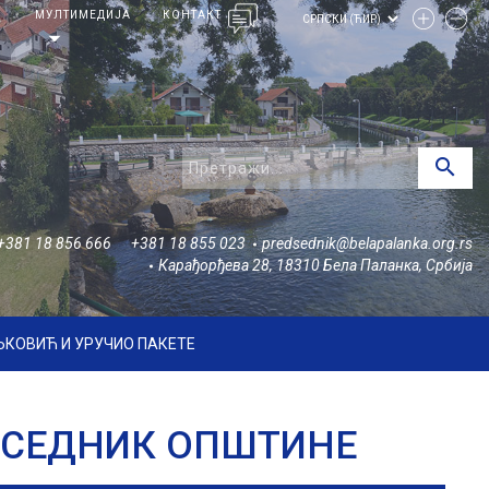
И
МУЛТИМЕДИЈА
КОНТАКТ
arrow_drop_down
search
+381 18 856 666
+381 18 855 023
predsednik@belapalanka.org.rs
Карађорђева 28, 18310 Бела Паланка, Србија
ЉКОВИЋ И УРУЧИО ПАКЕТЕ
ДСЕДНИК ОПШТИНЕ