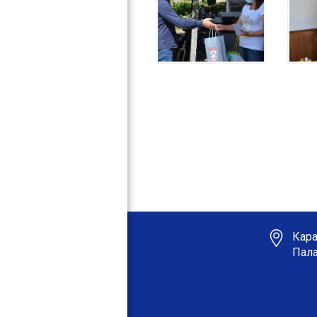
Кара
Пала