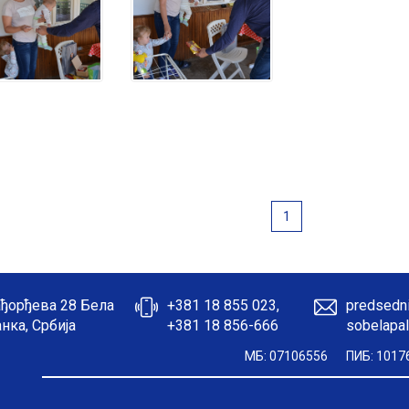
1
ђорђева 28 Бела
+381 18 855 023,
predsedni
нка, Србија
+381 18 856-666
sobelapal
МБ: 07106556
ПИБ: 1017