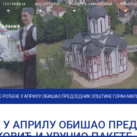
ГЕОГРАФИЈА
ИНСТИТУЦИЈЕ
ЛОКАЛНА САМОУПРАВА
ПРОПИС
arrow_drop_down
arrow_drop_down
arrow_drop_down
arrow_drop_down
Паланка
ђана
Е РОЂЕНЕ У АПРИЛУ ОБИШАО ПРЕДСЕДНИК ОПШТИНЕ ГОРАН МИ
Е У АПРИЛУ ОБИШАО ПРЕ
ОВИЋ И УРУЧИО ПАКЕТЕ