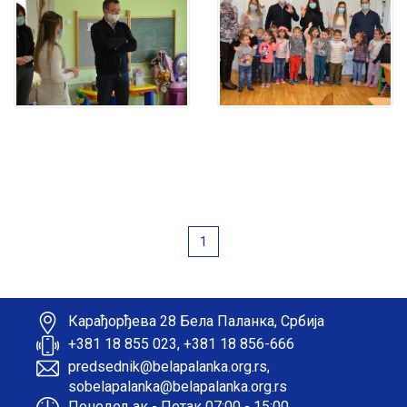
1
Карађорђева 28 Бела Паланка, Србија
+381 18 855 023, +381 18 856-666
predsednik@belapalanka.org.rs,
sobelapalanka@belapalanka.org.rs
Понедељак - Петак 07:00 - 15:00