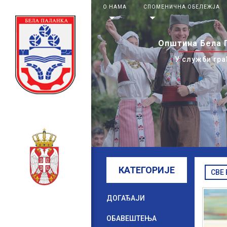
О НАМА
СПОМЕНИЧНА ОБЕЛЕЖЈА
arrow_drop_down
arrow_drop_down
Општина Бела 
У служби гра
КАТЕГОРИЈЕ
СВЕ
ДОГАЂАЈИ
ОБАВЕШТЕЊА