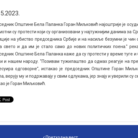
05.2023.
седник Општине Бела Паланка Горан Миљковић најоштрије је осуди
амотни су протести који су организовани у најтужнијим данима за С
ције на убиство председника Србије и на насиље безумни је чин о
а свето и да им је стало само до нових политичких поена.'' р
едник Општине Бела Паланка каже да су протести у време туге и 
и и нашем народу. ''Позивам тужилаштво да одмах реагује на пр
есуира одговорне'', истакао је председник Општине Горан Миљко
а, верују му и подржавају у свим одлукама, јер знају и уверили су
ао је Горан Миљковић.
Претходна вест
Претходна вест