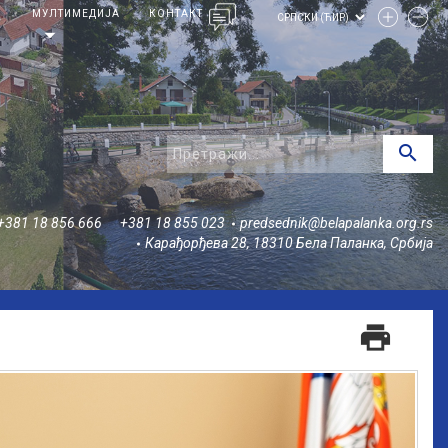
И
МУЛТИМЕДИЈА
КОНТАКТ
arrow_drop_down
search
+381 18 856 666
+381 18 855 023
predsednik@belapalanka.org.rs
Карађорђева 28, 18310 Бела Паланка, Србија
print