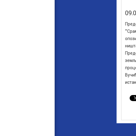
09.
Пред
'''Ср
опoзи
ништ
Предс
земљ
проц
Вучић
истак