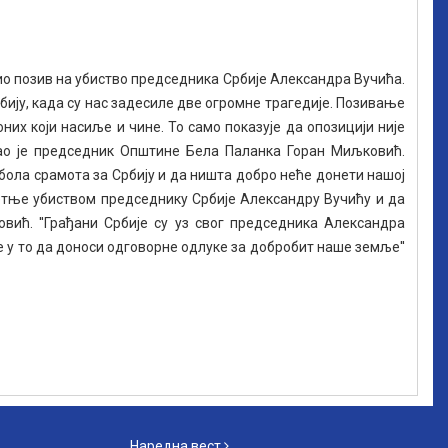
о позив на убиство председника Србије Александра Вучића.
рбију, када су нас задесиле две огромне трагедије. Позивање
них који насиље и чине. То само показује да опозицији није
екао је председник Општине Бела Паланка Горан Миљковић.
бола срамота за Србију и да ништа добро неће донети нашој
етње убиством председнику Србије Александру Вучићу и да
вић. ''Грађани Србије су уз свог председника Александра
 се у то да доноси одговорне одлуке за добробит наше земље''
Наредна вест
Наредна вест