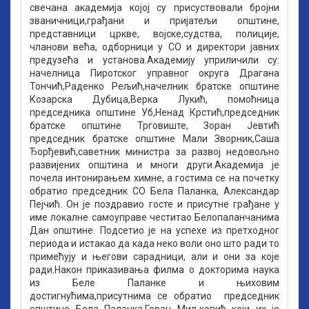
свечана академија којој су присуствовали бројни
званичници,грађани и пријатељи општине,
представници цркве, војске,судства, полиције,
чланови већа, одборници у СО и директори јавних
предузећа и установа.Aкадемију уприличили су:
начелница Пиротског управног округа Драгана
Тончић,Раденко Рељић,начелник братске општине
Козарска Дубица,Верка Лукић, помоћница
председника општине Уб,Ненад Крстић,председник
братске општине Трговиште, Зоран Јевтић
председник братске општине Мали Зворник,Саша
Ђорђевић,саветник министра за развој недовољно
развијених општина и многи други.Академија је
почела интонирањем химне, а гостима се на почетку
обратио председник СО Бела Паланка, Александар
Пејчић. Он је поздравио госте и присутне грађане у
име локалне самоуправе честитао Белопаланчанима
Дан општине. Подсетио је на успехе из претходног
периода и истакао да када неко воли оно што ради то
примећују и његови сарадници, али и они за које
ради.Након приказивања филма о докторима наука
из Беле Паланке и њиховим
достигнућима,присутнима се обратио председник