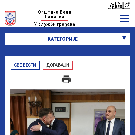
Општина Бела
Паланка
У служби грађана
КАТЕГОРИЈЕ
СВЕ ВЕСТИ
ДОГАЂАЈИ
print