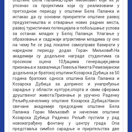
општине Бела Паланка,Горан Миљковић који их је
упознао са пројектима који су реализовани у
претходном периоду у општини Бела Паланка и
истакао да су основни приоритети општине развој
предузетништва и отварање нових радних места,
развој туристичких потенцијала и побољшање услова
за останак младих у Белој Паланци. Улагање у
образовање и садржаји атрактивни младима су оно
на чему ће се рад локалне самоуправе базирати у
наредном периоду додао Горан Миљковић.На
академији су додељене награде студентима са
просеком оцена 10,ђацима генерације,јавна
признања и захвалнице.Повеља Никета Ремезијански
додељена је братској општини Козарска Дубица за 50
година братских односа општина Бела Паланка и
Козарска Дубица за допринос и унапређење
сарадње у области културе,спорта и свим сферама
друштвеног живота.Признање је уручено Раденку
Рељићу,начелнику општине Козарска Дубица.Након
свечане академије председник општине Бела
Паланка Горан Миљковић и начелник општине
Козарска Дубица Раденко Рељић пустили у рад
новоизграђену фонтану у центру града. Ona
представља симбол сарадње и пријатељства две