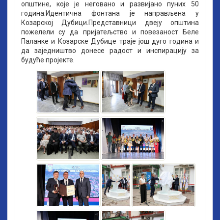
општине, које је неговано и развијано пуних 50
година.Идентична фонтана је направљена у
Козарскoj Дубици.Представници двеју општина
пожелели су да пријатељство и повезаност Беле
Паланке и Козарске Дубице траје још дуго година и
да заједништво донесе радост и инспирацију за
будуће пројекте.