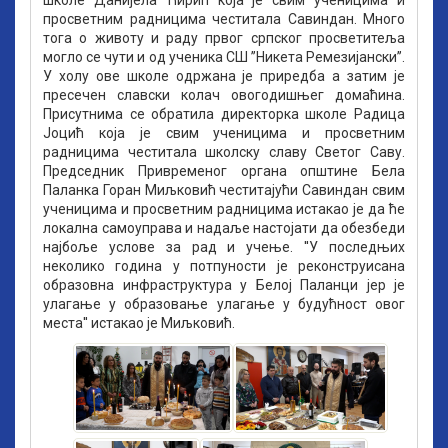
школе Данијела Ћирић која је свим ученицима и
просветним радницима честитала Савиндан. Много
тога о животу и раду првог српског просветитеља
могло се чути и од ученика СШ ’’Никета Ремезијански’’.
У холу ове школе одржана је приредба а затим је
пресечен славски колач овогодишњег домаћина.
Присутнима се обратила директорка школе Радица
Јоцић која је свим ученицима и просветним
радницима честитала школску славу Светог Саву.
Председник Привременог органа општине Бела
Паланка Горан Миљковић честитајући Савиндан свим
ученицима и просветним радницима истакао је да ће
локална самоуправа и надаље настојати да обезбеди
најбоље услове за рад и учење. ''У последњих
неколико година у потпуности је реконструисана
образовна инфраструктура у Белој Паланци јер је
улагање у образовање улагање у будућност овог
места'' истакао је Миљковић.