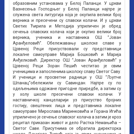
образовним установама у Белој Паланци. У цркви
Вазнесења Господњег у Белој Паланци најпре је
служена света литургија која је окупила велики број
верника и пресечени су славски колачи. И у цркви
Светих Ћирила и Методија уприличен је обред
сечења славских колача који је окупио велики број
верника, ученика и наставника ОШ ’’Јован
Аранђеловић’’. Обележавању школске славе у
Црвеној Реци присуствовали су представници
локалне самоуправе Марија Бошковић и Марија
Анђелковић. Директор ОШ ’’Јован Аранђеловић’’ у
Црвеној Реци Зоран Пешић честитао је свим
ученицима и запосленима школску славу Светог Саву.
И ученици и просветни радници у ОШ ’’Љупче
Шпанац’’обележили су Савиндан. Најпре су по
одељењима одржане пригодне приредбе, а затим су
у холу школе пресечени славски колачи. У
наставничкој канцеларији уз присуство бројних
гостију, свештених лица и представника локалне
самоуправе Мирослава Маринковића и Горана Игића
уприличено је сечење славског колача а затим је кроз
рецитал приказан живот и дело Растка Немањића –
Светог Саве. Присутнима се обратила директорка