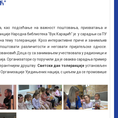
Ћ"
а, као подсећање на важност поштовања, прихватања и
ције Народна библиотека "Вук Караџић" је у сарадњи са ПУ
на тему толеранције. Кроз интерактивне приче и занимљив
поштовати различитости и неговати пријатељске односе.
овановић.Деца су са занимањем учествовала у радионици и
ија. Организатори су поручили да је оваква сарадња пример
лерантнијем друштву.
Светски дан толеранције
установљен
а Организације Уједињених нација, с циљем да се промовише