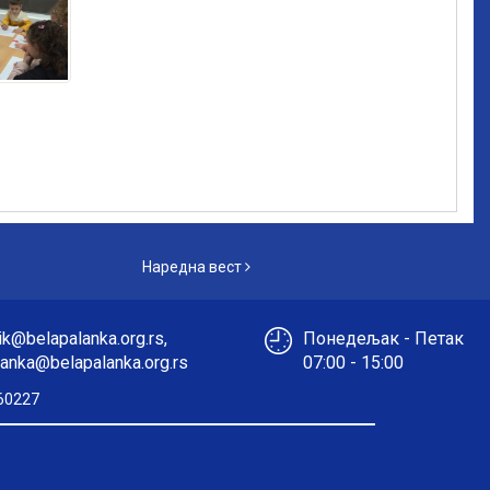
Наредна вест
Наредна вест
k@belapalanka.org.rs,
Понедељак - Петак
anka@belapalanka.org.rs
07:00 - 15:00
60227