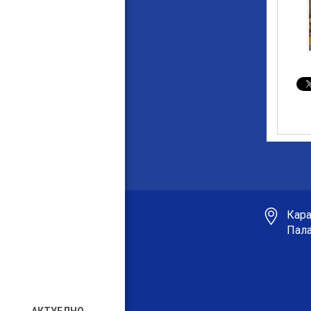
Кара
Пала