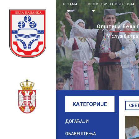
О НАМА
СПОМЕНИЧНА ОБЕЛЕЖЈА
arrow_drop_down
arrow_drop_down
Општина Бела 
У служби гра
КАТЕГОРИЈЕ
СВЕ
ДОГАЂАЈИ
ОБАВЕШТЕЊА