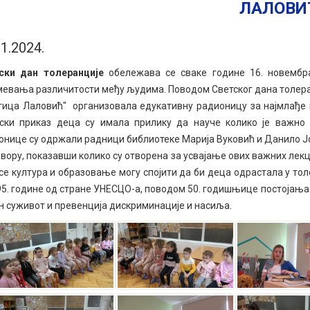
ЛАЛОВИ
11.2024.
ски дан толеранције
обележава се сваке године 16. новембр
мевања различитости међу људима. Поводом Светског дана толеран
гица Лаловић" организовала едукативну радионицу за најмлађе 
ски приказ деца су имала прилику да науче колико је важно 
онице су одржали радници библиотеке Марија Вуковић и Данило Ј
вору, показавши колико су отворена за усвајање ових важних лекц
се култура и образовање могу спојити да би деца одрастала у то
995. године од стране УНЕСЦО-а, поводом 50. годишњице постојањ
н суживот и превенција дискриминације и насиља.