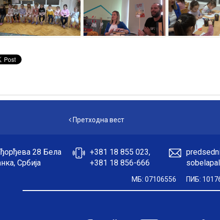
Претходна вест
Претходна вест
ђорђева 28 Бела
+381 18 855 023,
predsedni
нка, Србија
+381 18 856-666
sobelapal
МБ: 07106556
ПИБ: 1017