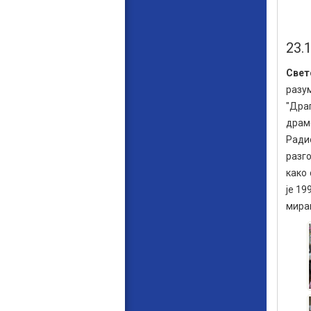
23.
Свет
разу
"Дра
драм
Ради
разго
како 
је 1
мира