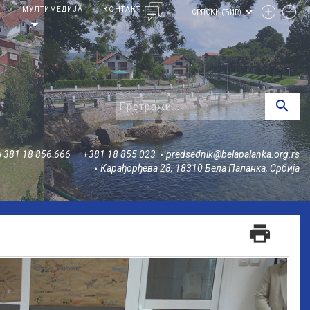
И
МУЛТИМЕДИЈА
КОНТАКТ
arrow_drop_down
search
+381 18 856 666
+381 18 855 023
predsednik@belapalanka.org.rs
Карађорђева 28, 18310 Бела Паланка, Србија
print