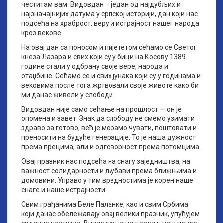
честитам вам Видовдан – један од најдубљих и
најзначајнијих датума у српској историји, дан који нас
подсећа на храброст, веру и истрајност нашег народа
кроз векове.
На овај дан са поносом и пијететом сећамо се Светог
кнеза Лазара и свих који су у бици на Косову 1389.
године стали у одбрану своје вере, народа и
отаџбине. Сећамо се и свих јунака који су у годинама и
вековима после тога жртвовали своје животе како би
ми данас живели у слободи.
Видовдан није само сећање на прошлост — он је
опомена и завет. Знак да слободу не смемо узимати
здраво за готово, већ је морамо чувати, поштовати и
преносити на будуће генерације. То је наша дужност
према прецима, али и одговорност према потомцима.
Овај празник нас подсећа на снагу заједништва, на
важност солидарности и љубави према ближњима и
домовини. Управо у тим вредностима је корен наше
снаге и наше истрајности.
Свим грађанима Беле Паланке, као и свим Србима
који данас обележавају овај велики празник, упућујем