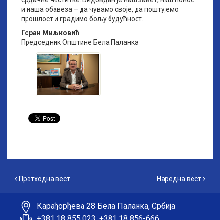
срдачне честитке. Видовдан је наш завет, наш понос
и наша обавеза – да чувамо своје, да поштујемо
прошлост и градимо бољу будућност.
Горан Миљковић
Председник Oпштине Бела Паланка
Претходна вест
Наредна вест
Претходна вест
Наредна вест
Карађорђева 28 Бела Паланка, Србија
+381 18 855 023, +381 18 856-666