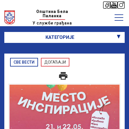
Општина Бела
Паланка
У служби грађана
КАТЕГОРИЈЕ
СВЕ ВЕСТИ
ДОГАЂАЈИ
print