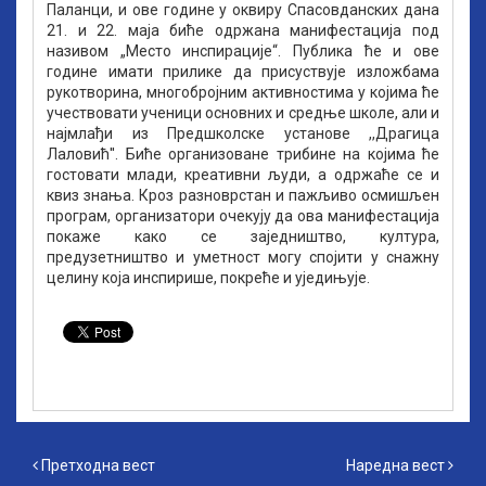
Паланци, и ове године у оквиру Спасовданских дана
21. и 22. маја биће одржана манифестација под
називом „Место инспирације“. Публика ће и ове
године имати прилике да присуствује изложбама
рукотворина, многобројним активностима у којима ће
учествовати ученици основних и средње школе, али и
најмлађи из Предшколске установе ,,Драгица
Лаловић''. Биће организоване трибине на којима ће
гостовати млади, креативни људи, а одржаће се и
квиз знања. Кроз разноврстан и пажљиво осмишљен
програм, организатори очекују да ова манифестација
покаже како се заједништво, култура,
предузетништво и уметност могу спојити у снажну
целину која инспирише, покреће и уједињује.
Претходна вест
Наредна вест
Претходна вест
Наредна вест