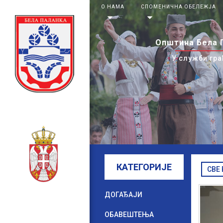
О НАМА
СПОМЕНИЧНА ОБЕЛЕЖЈА
arrow_drop_down
arrow_drop_down
Општина Бела 
У служби гра
КАТЕГОРИЈЕ
СВЕ
ДОГАЂАЈИ
ОБАВЕШТЕЊА