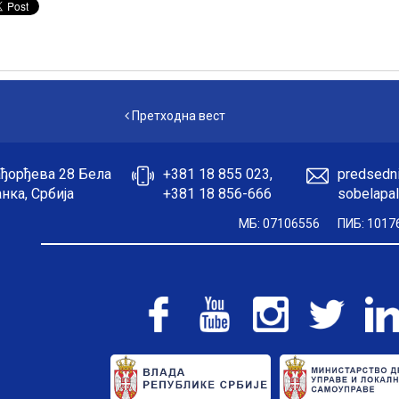
Претходна вест
Претходна вест
ђорђева 28 Бела
+381 18 855 023,
predsedni
нка, Србија
+381 18 856-666
sobelapal
МБ: 07106556
ПИБ: 1017