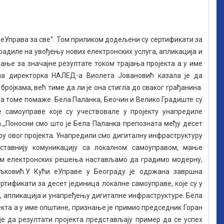
„еУправа за све“. Том приликом додељени су сертификати за
 радиле на увођењу нових електронских услуга, апликација и
ање за значајне резултате током трајања пројекта а у име
на директорка НАЛЕД-а Виолета Јовановић казала је да
ројкама, већ тиме да ли је она стигла до сваког грађанина.
ва томе помаже. Бела Паланка, Беочин и Велико Градиште су
не самоуправе које су учествовале у пројекту унапредиле
а.,,Поносни смо што је Бела Паланка препозната међу десет
иру овог пројекта. Унапредили смо дигиталну инфраструктуру
оставнију комуникацију са локалном самоуправом, мање
м електронских решења настављамо да градимо модерну,
иљковић.У Кући еУправе у Београду је одржана завршна
ртификати за десет јединица локалне самоуправе, које су у
а, апликација и унапређењу дигиталне инфраструктуре. Бела
екта а у име општине, признање је примио председник Горан
 да резултати пројекта представљају пример да се успех