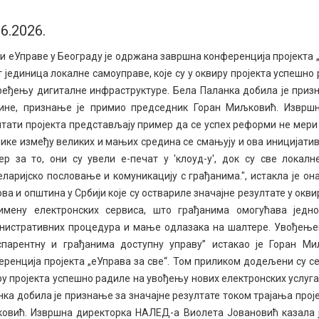
06.2026.
и еУправе у Београду је одржана завршна конференција пројекта 
 јединица локалне самоуправе, које су у оквиру пројекта успешно
ређењу дигиталне инфраструктуре. Бела Паланка добила је призн
ине, признање је примио председник Горан Миљковић. Изврш
тати пројекта представљају пример да се успех реформи не мери б
лике између великих и мањих средина се смањују и ова иницијати
ер за то, они су увели е-печат у 'клоуд-у', док су све локал
ларијско пословање и комуникацију с грађанима.", истакла је он
ва и општина у Србији које су оствариле значајне резултате у окв
имену електронских сервиса, што грађанима омогућава једн
нистративних процедура и мање одлазака на шалтере. Увођење
спарентну и грађанима доступну управу’’ истакао је Горан М
ренција пројекта „еУправа за све“. Том приликом додељени су се
ру пројекта успешно радиле на увођењу нових електронских услуг
ка добила је признање за значајне резултате током трајања прој
овић. Извршна директорка НАЛЕД-а Виолета Јовановић казала је