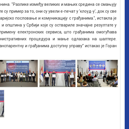
ђанина. "Разлике између великих и мањих средина се смањују
у пример за то, они су увели е-печат у 'клоуд-у', док су све
ријско пословање и комуникацију с грађанима.", истакла је
и општина у Србији које су оствариле значајне резултате у
 примену електронских сервиса, што грађанима омогућава
инистративних процедура и мање одлазака на шалтере.
парентну и грађанима доступну управу’’ истакао је Горан