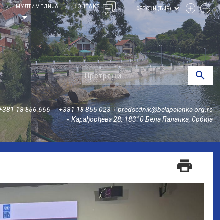
И
МУЛТИМЕДИЈА
КОНТАКТ
arrow_drop_down
search
+381 18 856 666
+381 18 855 023
predsednik@belapalanka.org.rs
Карађорђева 28, 18310 Бела Паланка, Србија
print