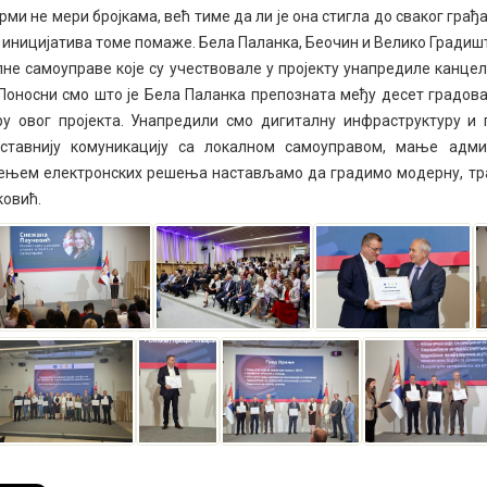
ми не мери бројкама, већ тиме да ли је она стигла до сваког гра
 иницијатива томе помаже. Бела Паланка, Беочин и Велико Градиште с
не самоуправе које су учествовале у пројекту унапредиле канцела
,Поносни смо што је Бела Паланка препозната међу десет градова 
ру овог пројекта. Унапредили смо дигиталну инфраструктуру и
оставнију комуникацију са локалном самоуправом, мање адм
ењем електронских решења настављамо да градимо модерну, транс
овић.