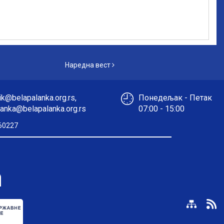
Наредна вест
Наредна вест
k@belapalanka.org.rs,
Понедељак - Петак
anka@belapalanka.org.rs
07:00 - 15:00
60227