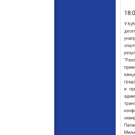
18.
У Кућ
десет
унап
општ
резул
"Раз
прим
канце
градо
и пр
адми
тран
конфе
окви
Палан
Миљк