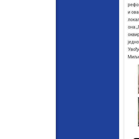
рефор
и ова
локал
она.,
окви
једн
Увођ
Миљк