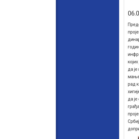
06.
Пред
прој
динар
годин
инфра
којих
да је
мање
рад 
хиги
да је
грађа
прој
Србиј
допри