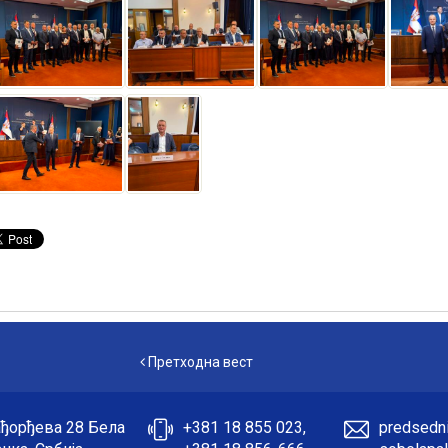
Претходна вест
Претходна вест
ђорђева 28 Бела
+381 18 855 023,
predsedni