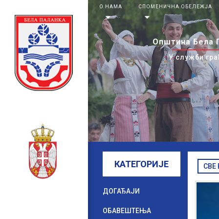
О НАМА
СПОМЕНИЧНА ОБЕЛЕЖЈА
arrow_drop_down
arrow_drop_down
Општина Бела 
У служби гра
КАТЕГОРИЈЕ
СВЕ
ДОГАЂАЈИ
ОБАВЕШТЕЊА