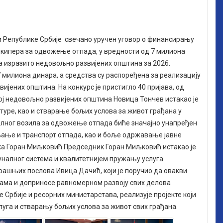
и Републике Србије свечано уручен уговор о финансирању
 кипера за одвожење отпада, у вредности од 7 милиона
а изразито недовољно развијених општина за 2026.
7 милиона динара, а средства су распоређена за реализацију
јених општина. На конкурс је пристигло 40 пријава, од
вој недовољно развијених општина Новица Тончев истакао је
уре, као и стварање бољих услова за живот грађана у
лног возила за одвожење отпада биће значајно унапређен
љање и транспорт отпада, као и боље одржавање јавне
нка Горан Миљковић.Председник Горан Миљковић истакао је
муналног система и квалитетнијем пружању услуга
рашњих послова Ивица Дачић, који је поручио да овакви
ама и доприносе равномерном развоју свих делова
Србије и ресорних министарстава, реализује пројекте који
уга и стварању бољих услова за живот свих грађана.