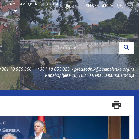
И
МУЛТИМЕДИЈА
КОНТАКТ
arrow_drop_down
search
+381 18 856 666
+381 18 855 023
predsednik@belapalanka.org.rs
Карађорђева 28, 18310 Бела Паланка, Србија
print