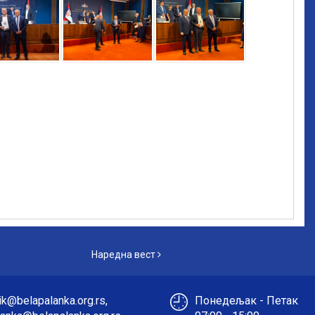
Наредна вест
Наредна вест
k@belapalanka.org.rs,
Понедељак - Петак