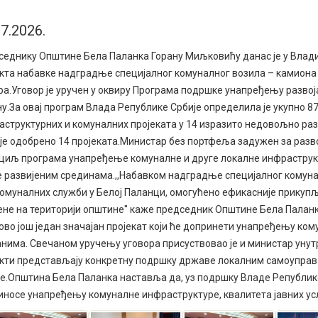
07.2026.
седнику Општине Бела Паланка Горану Миљковићу данас је у Влад
екта набавке надградње специјалног комуналног возила – камиона
а.Уговор је уручен у оквиру Програма подршке унапређењу развој
у.За овај програм Влада Републике Србије определила је укупно 8
структурних и комуналних пројеката у 14 изразито недовољно разви
 је одобрено 14 пројеката.Министар без портфеља задужен за раз
 циљ програма унапређење комуналне и друге локалне инфраструкт
 развијеним срединама.,,Набавком надградње специјалног комуна
комуналних служби у Белој Паланци, омогућено ефикасније прикуп
јене на територији општине'' каже председник Општине Бела Пала
 ово још један значајан пројекат који ће допринети унапређењу ко
нима. Свечаном уручењу уговора присуствовао је и министар унут
екти представљају конкретну подршку државе локалним самоуправ
е.Општина Бела Паланка наставља да, уз подршку Владе Републике 
носе унапређењу комуналне инфраструктуре, квалитета јавних усл