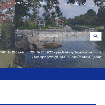
И
МУЛТИМЕДИЈА
КОНТАКТ
arrow_drop_down
search
+381 18 856 666
+381 18 855 023
predsednik@belapalanka.org.rs
Карађорђева 28, 18310 Бела Паланка, Србија