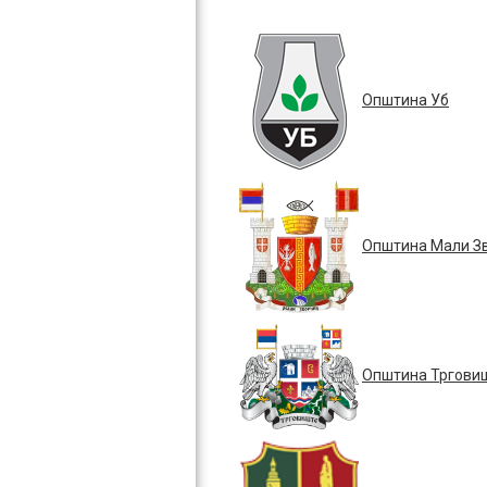
Општина Уб
Општина Мали З
Општина Тргови