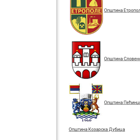
Општина Етропо
Општина Словен
Општина Пећинц
Општина Козарска Дубица