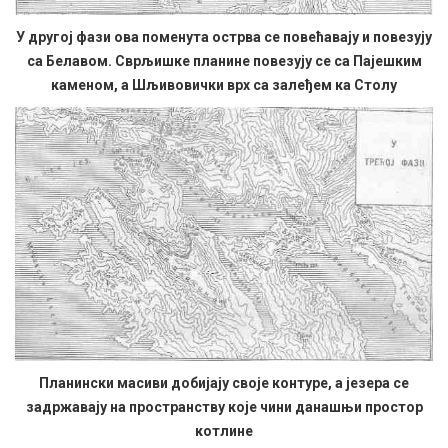
У другој фази ова поменута острва се повећавају и повезују
са Белавом. Сврљишке планине повезују се са Пајешким
каменом, а Шљивовички врх са залеђем ка Столу
Планински масиви добијају своје контуре, а језера се
задржавају на пространству које чини данашњи простор
котлине