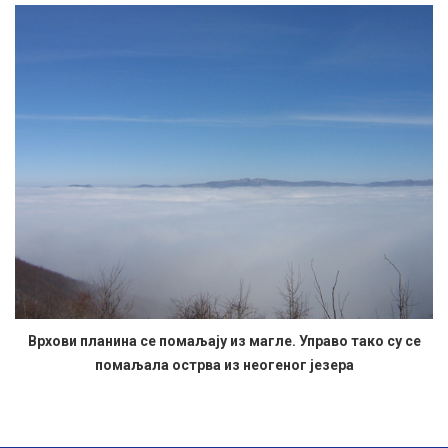
Врхови планина се помаљају из магле. Управо тако су се
помаљала острва из неогеног језера