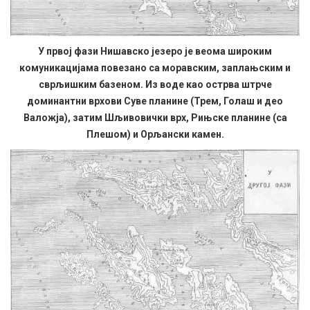
У првој фази Нишавско језеро је веома широким
комуникацијама повезано са моравским, заплањским и
сврљишким базеном. Из воде као острва штрче
доминантни врхови Суве планине (Трем, Голаш и део
Валожја), затим Шљивовички врх, Рињске планине (са
Плешом) и Орљански камен.