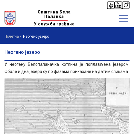
Општина Бела
Паланка
У служби грађана
Почетна
Неогено језеро
Неогено језеро
У неогену Белопаланачка котлина је поплављена језером.
Обале и дна језера су по фазама приказане на датим сликама.