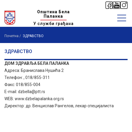
Општина Бела
Паланка
У служби грађана
Почетна
ЗДРАВСТВО
ЗДРАВСТВО
ДОМ ЗДРАВЉА БЕЛА ПАЛАНКА
Адреса: Бранислава Нушића 2
Телефон: , 018/855-311
Факс: 018/855-004
Е-mail: dzbella@ptt.rs
WEB: www.dzbelapalanka.org.rs
Директор: др. Венцислав Рангелов, лекар специјалиста