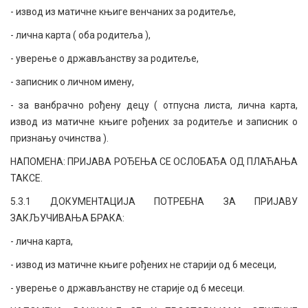
- извод из матичне књиге венчаних за родитеље,
- лична карта ( оба родитеља ),
- уверење о држављанству за родитеље,
- записник о личном имену,
- за ванбрачно рођену децу ( отпусна листа, лична карта,
извод из матичне књиге рођених за родитеље и записник о
признању очинства ).
НАПОМЕНА: ПРИЈАВА РОЂЕЊА СЕ ОСЛОБАЂА ОД ПЛАЋАЊА
ТАКСЕ.
5.3.1 ДОКУМЕНТАЦИЈА ПОТРЕБНА ЗА ПРИЈАВУ
ЗАКЉУЧИВАЊА БРАКА:
- лична карта,
- извод из матичне књиге рођених не старији од 6 месеци,
- уверење о држављанству не старије од 6 месеци.