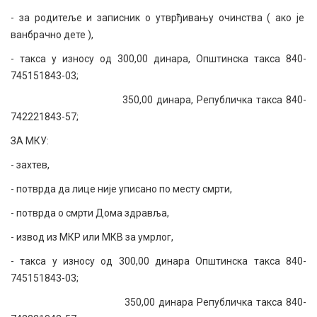
- за родитеље и записник о утврђивању очинства ( ако је
ванбрачно дете ),
- такса у износу од 300,00 динара, Општинска такса 840-
745151843-03;
350,00 динара, Републичка такса 840-
742221843-57;
ЗА МКУ:
- захтев,
- потврда да лице није уписано по месту смрти,
- потврда о смрти Дома здравља,
- извод из МКР или МКВ за умрлог,
- такса у износу од 300,00 динара Општинска такса 840-
745151843-03;
350,00 динара Републичка такса 840-