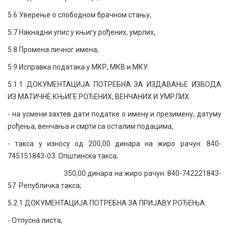
5.6 Уверење о слободном брачном стању,
5.7 Накнадни упис у књигу рођених, умрлих,
5.8 Промена личног имена,
5.9 Исправка података у МКР, МКВ и МКУ.
5.1.1 ДОКУМЕНТАЦИЈА ПОТРЕБНА ЗА ИЗДАВАЊЕ ИЗВОДА
ИЗ МАТИЧНЕ КЊИГЕ РОЂЕНИХ, ВЕНЧАНИХ И УМРЛИХ:
- на усмени захтев дати податке о имену и презимену, датуму
рођења, венчања и смрти са осталим подацима,
- такса у износу од 200,00 динара на жиро рачун: 840-
745151843-03 Општинска такса;
350,00 динара на жиро рачун: 840-742221843-
57 Републичка такса;
5.2.1 ДОКУМЕНТАЦИЈА ПОТРЕБНА ЗА ПРИЈАВУ РОЂЕЊА:
- Отпусна листа,