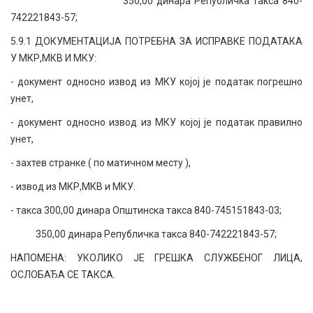
350,00 динара Републичка такса 840-
742221843-57;
5.9.1 ДОКУМЕНТАЦИЈА ПОТРЕБНА ЗА ИСПРАВКЕ ПОДАТАКА
У МКР,МКВ И МКУ:
- документ односно извод из МКУ којој је податак погрешно
унет,
- документ односно извод из МКУ којој је податак правилно
унет,
- захтев странке ( по матичном месту ),
- извод из МКР,МКВ и МКУ.
- такса 300,00 динара Општинска такса 840-745151843-03;
350,00 динара Републичка такса 840-742221843-57;
НАПОМЕНА: УКОЛИКО ЈЕ ГРЕШКА СЛУЖБЕНОГ ЛИЦА,
ОСЛОБАЂА СЕ ТАКСА.