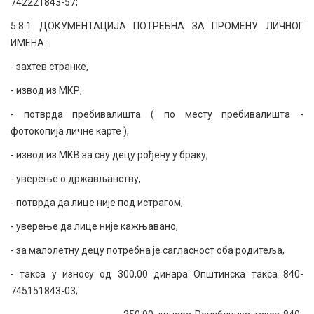
742221843-57;
5.8.1 ДОКУМЕНТАЦИЈА ПОТРЕБНА ЗА ПРОМЕНУ ЛИЧНОГ
ИМЕНА:
- захтев странке,
- извод из МКР,
- потврда пребивалишта ( по месту пребивалишта -
фотокопија личне карте ),
- извод из МКВ за сву децу рођену у браку,
- уверење о држављанству,
- потврда да лице није под истрагом,
- уверење да лице није кажњавано,
- за малолетну децу потребна је сагласност оба родитеља,
- такса у износу од 300,00 динара Општинска такса 840-
745151843-03;