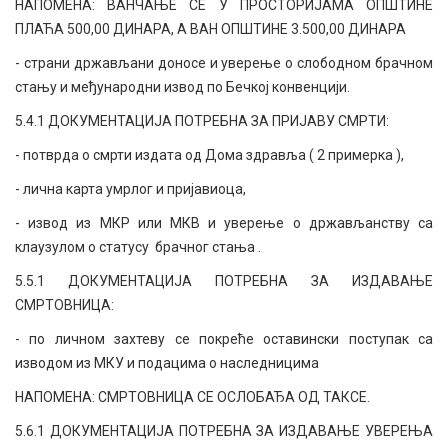
НАПОМЕНА: ВАНЧАЊЕ СЕ У ПРОСТОРИЈАМА ОПШТИНЕ
ПЛАЋА 500,00 ДИНАРА, А ВАН ОПШТИНЕ 3.500,00 ДИНАРА
- страни држављани доносе и уверење о слободном брачном
стању и међународни извод по Бечкој конвенцији.
5.4.1 ДОКУМЕНТАЦИЈА ПОТРЕБНА ЗА ПРИЈАВУ СМРТИ:
- потврда о смрти издата од Дома здравља ( 2 примерка ),
- лична карта умрлог и пријавиоца,
- извод из МКР или МКВ и уверење о држављанству са
клаузулом о статусу брачног стања .
5.5.1 ДОКУМЕНТАЦИЈА ПОТРЕБНА ЗА ИЗДАВАЊЕ
СМРТОВНИЦА:
- по личном захтеву се покреће оставински поступак са
изводом из МКУ и подацима о наследницима
НАПОМЕНА: СМРТОВНИЦА СЕ ОСЛОБАЂА ОД ТАКСЕ.
5.6.1 ДОКУМЕНТАЦИЈА ПОТРЕБНА ЗА ИЗДАВАЊЕ УВЕРЕЊА