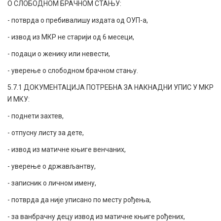
О СЛОБОДНОМ БРАЧНОМ СТАЊУ:
- потврда о пребивалишу издата од ОУП-а,
- извод из МКР не старији од 6 месеци,
- подаци о женику или невести,
- уверење о слободном брачном стању.
5.7.1 ДОКУМЕНТАЦИЈА ПОТРЕБНА ЗА НАКНАДНИ УПИС У МКР
И МКУ:
- поднети захтев,
- отпусну листу за дете,
- извод из матичне књиге венчаних,
- уверење о држављантву,
- записник о личном имену,
- потврда да није уписано по месту рођења,
- за ванбрачну децу извод из матичне књиге рођених,