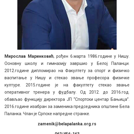
Мирослав Маринковић
, рођен 6.марта 1986.године у Нишу.
Основну школу и гимназију завршио у Белој Паланци.
2012.године дипломирао на Факултету за спорт и физичко
васпитање у Нишу и стекао звање професора физичке
културе. 2015.године је на факултету стекао звање
оперативног тренера у фудбалу. Од 2012. до 2016.год.
обављао функцију директора ЈП ‘’Спортски центар Бањица’’.
2016.године изабран за заменика председника општине Бела
Паланка. Члан је Српске напредне странке.
zamenik@belapalanka.org.rs