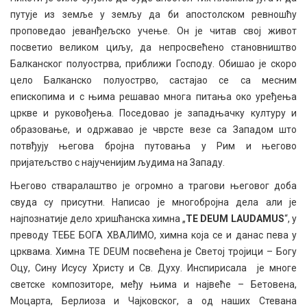
путује из земље у земљу да би апостолском ревношћу
проповедао јеванђељско учење. Он је читав свој живот
посветио великом циљу, да непросвећено становништво
Балканског полуострва, приближи Господу. Обишао је скоро
цело Балканско полуострво, састајао се са месним
епископима и с њима решавао многа питања око уређења
цркве и руковођења. Поседовао је западњачку културу и
образовање, и одржавао је чврсте везе са Западом што
потвђују његова бројна путовања у Рим и његово
пријатељство с најученијим људима на Западу.
Његово стваралаштво је огромно а трагови његовог доба
свуда су присутни. Написао је многобројна дела али је
најпознатије дело хришћанска химна „
TE
DEUM
LAUDAMUS
“, у
преводу ТЕБЕ БОГА ХВАЛИМО, химна која се и данас пева у
црквама. Химна TE DEUМ посвећена је Светој тројици – Богу
Оцу, Сину Исусу Христу и Св. Духу. Инспирисала је многе
светске композиторе, међу њима и највеће – Бетовена,
Моцарта, Берлиоза и Чајковског, а од наших Стевана