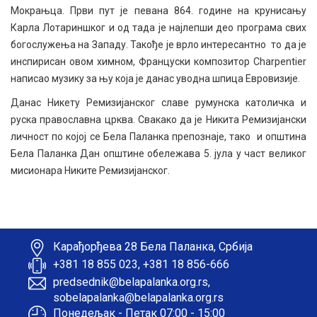
Мокрањца. Први пут је певана 864. године на крунисању
Карла Лотариншког и од тада је најлепши део програма свих
богослужења на Западу. Такође је врло интересантно то да је
инспирисан овом химном, Француски композитор Charpentier
написао музику за њу која је данас уводна шпица Евровизије.
Данас Никету Ремизијанског славе румунска католичка и
руска православна црква. Свакако да је Никита Ремизијански
личност по којој се Бела Паланка препознаје, тако и општина
Бела Паланка Дан општине обележава 5. јула у част великог
мисионара Никите Ремизијанског.
Карађорђева 28 Бела Паланка, Србија
+381 18 855 023, +381 18 856-666
predsednik@belapalanka.org.rs,
sobelapalanka@belapalanka.org.rs
Понедељак - Петак 07:00 - 15:00