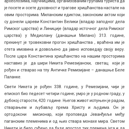
археолозима, научницима, организованим групама туриста да
је посете и осете духовност и трагове хришћанства настале на
овим просторима. Миланским едиктом, законским актом који
су донели цареви Константин Велики (владар заподног дела
Римског царства) и Линиције (владар источног дела Римског
царства) у Медиолану (данашњи Милано) 313. године,
прекинут је тровековни прогон хришћанства , враћена им је
отета имовина и дозвољено да јавно исповедају своју веру.
После цара Константина хришћанство на нашим просторима
наставио је да шири Никита Ремезијански, светац који је
рођен и стварао на тлу Античке Ремизијане – данашње Беле
Паланке.
Свети Никета је рођен 338. године, у Ремезијани, чији је
епископ био педесет четири године; умро је у родном граду, у
дубокој старости, 420. године. Његов живот испуњен је радом,
стварањем и љубављу према Христу и људима. Он је
ортодоксни мисионар, који проповеда Јеванђеље међу
паганским племенима и од њих ствара монахе мира. Светом
Никети је било суђено да буде апостол тих племена југа и да